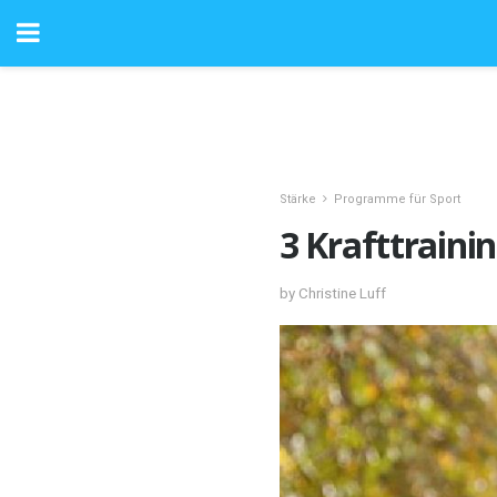
Stärke
Programme für Sport
3 Krafttraini
by Christine Luff