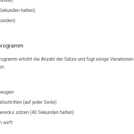
inute)
 Sekunden halten)
kunden)
gsprogramm
programm erhöht die Anzahl der Sätze und fügt einige Variationen
en.
beugen
lschritten (auf jeder Seite)
erecks sitzen (40 Sekunden halten)
 wirft