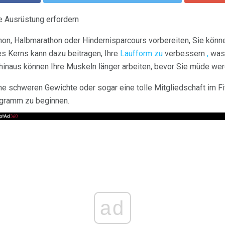
e Ausrüstung erfordern
thon, Halbmarathon oder Hindernisparcours vorbereiten, Sie kön
res Kerns kann dazu beitragen, Ihre
Laufform zu
verbessern
,
was 
r hinaus können Ihre Muskeln länger arbeiten, bevor Sie müde we
e schweren Gewichte oder sogar eine tolle Mitgliedschaft im Fi
rogramm zu beginnen.
ad