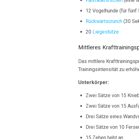
Fahrradknirschen
(eine M
12 Vogelhunde (für fünf
Rückwärtscrunch
(30 Se
20
Liegestütze
Mittleres Krafttrainin
Das mittlere Krafttrainings
Trainingsintensität zu erhöh
Unterkörper:
Zwei Sätze von 15 Knie
Zwei Sätze von 15 Ausfal
Drei Sätze eines Wandvi
Drei Sätze von 10 Fersen
15 Zehen hebt an