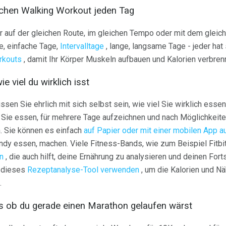
eichen Walking Workout jeden Tag
auf der gleichen Route, im gleichen Tempo oder mit dem gleiche
e, einfache Tage,
Intervalltage
, lange, langsame Tage - jeder hat 
rkouts
, damit Ihr Körper Muskeln aufbauen und Kalorien verbren
e viel du wirklich isst
sen Sie ehrlich mit sich selbst sein, wie viel Sie wirklich esse
as Sie essen, für mehrere Tage aufzeichnen und nach Möglichkeite
. Sie können es einfach
auf Papier oder mit einer mobilen App a
ndy essen, machen. Viele Fitness-Bands, wie zum Beispiel Fitbit,
n
, die auch hilft, deine Ernährung zu analysieren und deinen Forts
n dieses
Rezeptanalyse-Tool verwenden
, um die Kalorien und Nä
.
ls ob du gerade einen Marathon gelaufen wärst