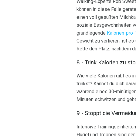
Walking-Experte Rob Sweetga
können in diese Falle gera
einen voll gesüßten Milchka
soziale Essgewohnheiten ver
grundlegende
Kalorien-pro-
Gewicht zu verlieren, ist es
Rette den Platz, nachdem du
8 - Trink Kalorien zu st
Wie viele Kalorien gibt es i
trinkst? Kannst du dich da
während eines 30-minütigen 
Minuten schwitzen und gehe
9 - Stoppt die Vermeid
Intensive Trainingseinheite
Hügel und Treppen sind der e