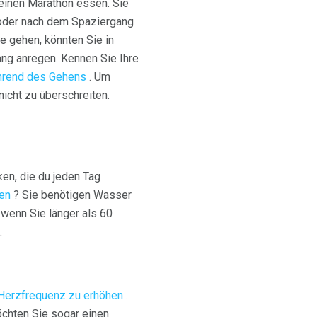
 einen Marathon essen. Sie
 oder nach dem Spaziergang
e gehen, könnten Sie in
ang anregen. Kennen Sie Ihre
ährend des Gehens
. Um
nicht zu überschreiten.
en, die du jeden Tag
ken
? Sie benötigen Wasser
 wenn Sie länger als 60
.
Herzfrequenz zu erhöhen
.
möchten Sie sogar einen