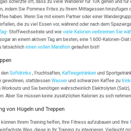
ll scherzte oft, dass zu viele Wanderer für 10K gehen und für
ten, indem Sie Pommes Frites zu Ihrem Mittagessen hinzufügen
ffee haben. Wenn Sie mit einem Partner oder einer Wandergrupp
fallen, die zu viel Essen vor, während oder nach dem Spazierg
Tag-
Stoffwechselrate und wie
viele Kalorien verbrennen Sie w
 sogar an einem aktiven Tag am besten, eine 1.600-Kalorien-Diät 
 tatsächlich
einen vollen Marathon
gelaufen bist!
oppen
n den
Softdrinks
, Fruchtsäften,
Kaffeegetränken
und Sportgetränk
ran gewöhnen, stattdessen
Wasser
und schwarzen Kaffee zu
trin
Workouts und Sie benötigen wahrscheinlich Elektrolyten (Salz),
n. Aber Sie müssen keine zusätzlichen Kalorien zu sich nehmen
ung von Hügeln und Treppen
n können Ihrem Training helfen, Ihre Fitness aufzubauen und Ihre
infachste Weg, diese in Ihr Training zu integrieren. Vielleicht 