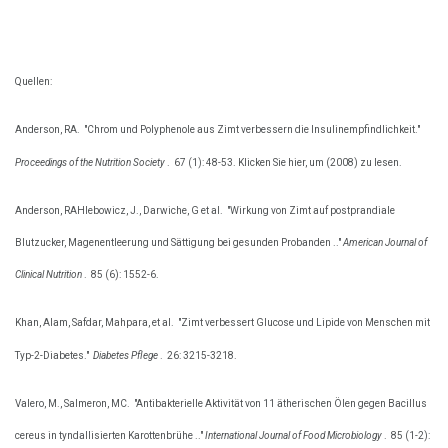
Quellen:
Anderson, RA.
"Chrom und Polyphenole aus Zimt verbessern die Insulinempfindlichkeit."
Proceedings of the Nutrition Society
.
67 (1): 48-53. Klicken Sie hier, um (2008) zu lesen.
Anderson, RAHlebowicz, J., Darwiche, G et al.
"Wirkung von Zimt auf postprandiale
Blutzucker, Magenentleerung und Sättigung bei gesunden Probanden .."
American Journal of
Clinical Nutrition
.
85 (6): 1552-6.
Khan, Alam, Safdar, Mahpara, et al.
"Zimt verbessert Glucose und Lipide von Menschen mit
Typ-2-Diabetes."
Diabetes Pflege
.
26: 3215-3218.
Valero, M., Salmeron, MC.
"Antibakterielle Aktivität von 11 ätherischen Ölen gegen Bacillus
cereus in tyndallisierten Karottenbrühe .."
International Journal of Food Microbiology
.
85 (1-2):