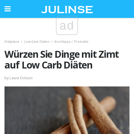
ad
Diätpläne
Low-Carb Diäten
Kochtipps / Produkte
Würzen Sie Dinge mit Zimt
auf Low Carb Diäten
by Laura Dolson