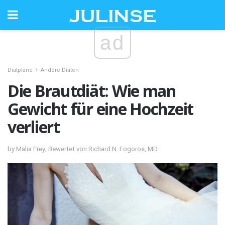
ad
Diätpläne
Andere Diäten
Die Brautdiät: Wie man
Gewicht für eine Hochzeit
verliert
by Malia Frey; Bewertet von Richard N. Fogoros, MD