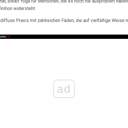
hat, bleibt Yoga für Menschen, die es noch nie ausprobiert haben,
nition widersteht.
d diffuse Praxis mit zahlreichen Fäden, die auf vielfältige Weis
ad