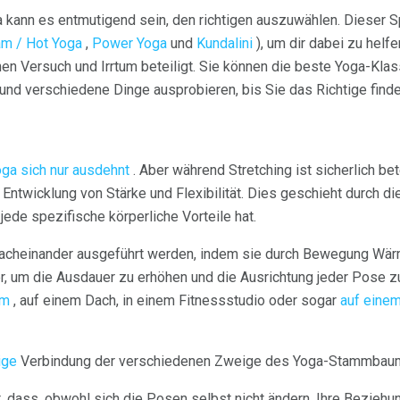
a kann es entmutigend sein, den richtigen auszuwählen. Dieser 
am / Hot Yoga
,
Power Yoga
und
Kundalini
), um dir dabei zu helf
hen Versuch und Irrtum beteiligt. Sie können die beste Yoga-Klas
nd verschiedene Dinge ausprobieren, bis Sie das Richtige finde
ga sich nur ausdehnt
. Aber während Stretching ist sicherlich bet
 Entwicklung von Stärke und Flexibilität. Dies geschieht durch d
ede spezifische körperliche Vorteile hat.
nacheinander ausgeführt werden, indem sie durch Bewegung Wä
r, um die Ausdauer zu erhöhen und die Ausrichtung jeder Pose zu
um
, auf einem Dach, in einem Fitnessstudio oder sogar
auf eine
ige
Verbindung der verschiedenen Zweige des Yoga-Stammbau
, dass, obwohl sich die Posen selbst nicht ändern, Ihre Beziehun