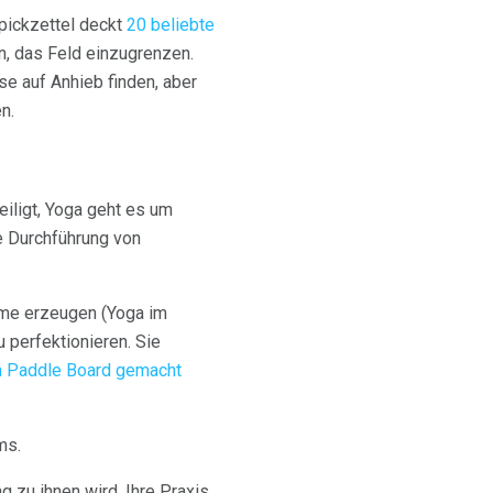
Spickzettel deckt
20 beliebte
en, das Feld einzugrenzen.
se auf Anhieb finden, aber
n.
eiligt, Yoga geht es um
ie Durchführung von
rme erzeugen (Yoga im
 perfektionieren. Sie
m Paddle Board gemacht
ms.
g zu ihnen wird. Ihre Praxis