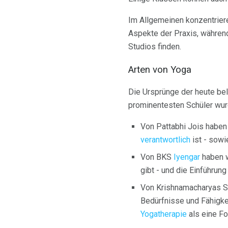
Im Allgemeinen konzentriere
Aspekte der Praxis, während
Studios finden.
Arten von Yoga
Die Ursprünge der heute be
prominentesten Schüler wurd
Von Pattabhi Jois haben
verantwortlich
ist - sowi
Von BKS
Iyengar
haben w
gibt - und die Einführun
Von Krishnamacharyas So
Bedürfnisse und Fähigke
Yogatherapie
als eine Fo